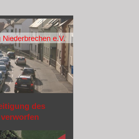
g Niederbrechen e.V.
eitigung des
 verworfen