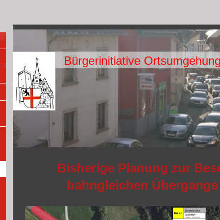
Bürgerinitiative Ortsumgehun
Bisherige Planung zur Bes
bahngleichen Übergangs