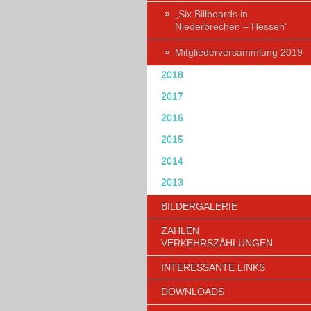
„Six Billboards in
Niederbrechen – Hessen“
Mitgliederversammlung 2019
2018
2017
2016
2015
2014
2013
BILDERGALERIE
ZAHLEN
VERKEHRSZÄHLUNGEN
INTERESSANTE LINKS
DOWNLOADS